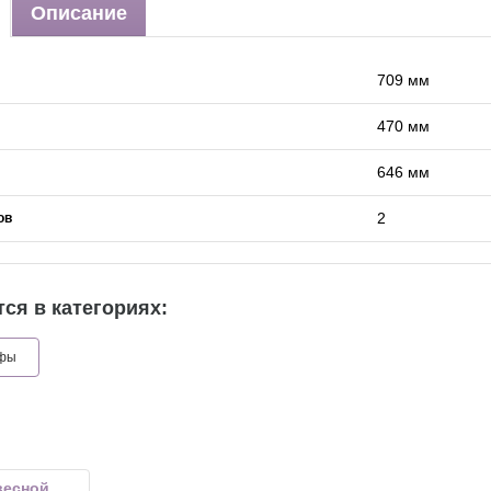
Описание
709 мм
470 мм
646 мм
2
ов
ся в категориях:
афы
весной