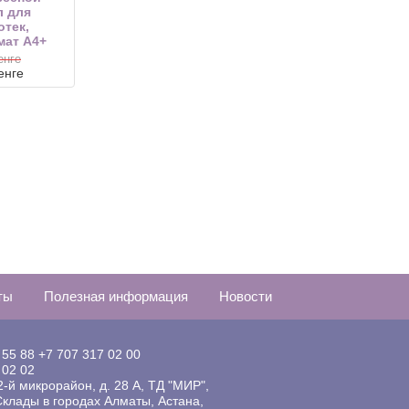
 для
отек,
ат А4+
енге
енге
ты
Полезная информация
Новости
 55 88
+7 707 317 02 00
 02 02
 2-й микрорайон, д. 28 А, ТД "МИР",
клады в городах Алматы, Астана,