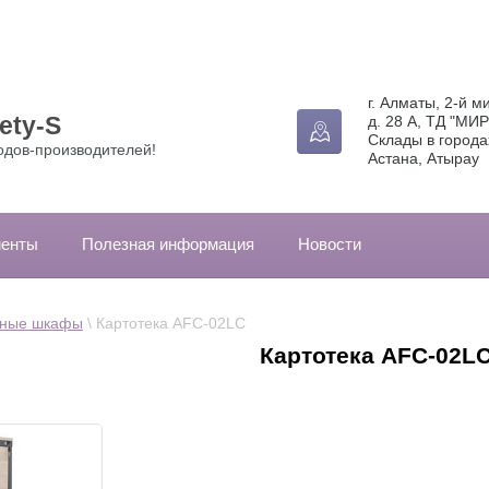
г. Алматы, 2-й м
ety-S
д. 28 А, ТД "МИР
Склады в города
одов-производителей!
Астана, Атырау
иенты
Полезная информация
Новости
чные шкафы
 \ Картотека AFC-02LC
Картотека AFC-02L