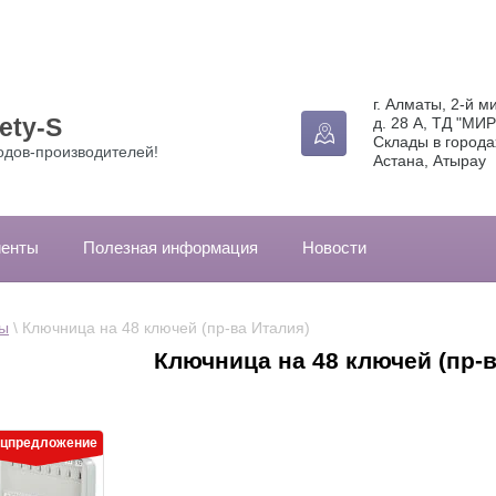
г. Алматы, 2-й м
ety-S
д. 28 А, ТД "МИР
Склады в города
одов-производителей!
Астана, Атырау
иенты
Полезная информация
Новости
ы
 \ Ключница на 48 ключей (пр-ва Италия)
Ключница на 48 ключей (пр-в
цпредложение