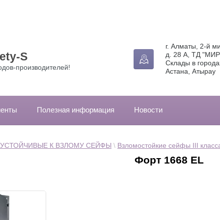
г. Алматы, 2-й м
ety-S
д. 28 А, ТД "МИР
Склады в города
одов-производителей!
Астана, Атырау
иенты
Полезная информация
Новости
УСТОЙЧИВЫЕ К ВЗЛОМУ СЕЙФЫ
 \ 
Взломостойкие сейфы III класс
Форт 1668 EL