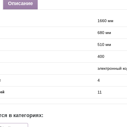
Описание
1660 мм
680 мм
510 мм
400
электронный к
4
к
11
лей
ся в категориях: