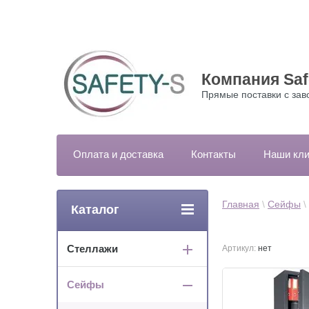
Компания Saf
Прямые поставки с зав
Оплата и доставка
Контакты
Наши кл
Главная
 \ 
Сейфы
 \ 
Каталог
Стеллажи
Артикул:
нет
Сейфы