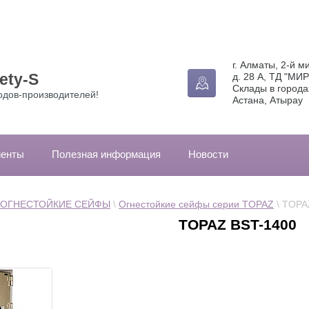
г. Алматы, 2-й м
ety-S
д. 28 А, ТД "МИР
Склады в города
одов-производителей!
Астана, Атырау
иенты
Полезная информация
Новости
ОГНЕСТОЙКИЕ СЕЙФЫ
 \ 
Огнестойкие сейфы серии TOPAZ
 \ TOP
TOPAZ BST-1400