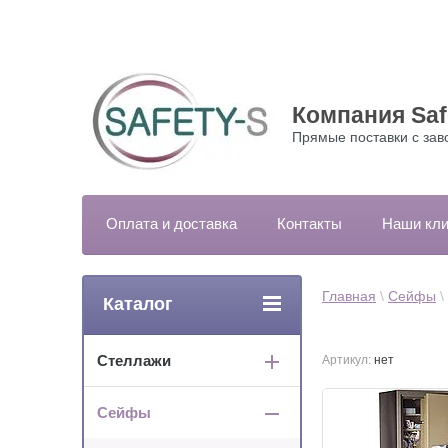
Компания Saf
Прямые поставки с зав
Оплата и доставка
Контакты
Наши кл
Главная
 \ 
Сейфы
 \ 
Каталог
Стеллажи
Артикул:
нет
Сейфы